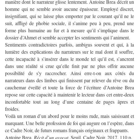
manière dont le narrateur glisse lentement. Antoine Brea décrit un
homme qui ne semble avoir aucune épaisseur. Employé discret,
insignifiant, qui se laisse plus emporter par le courant qu’il ne le
suit, affligé de phobie sociale, il s’anime peu à peu, prend une
forme plus humaine au fur et à mesure qu’il s’implique dans le
dossier d’Ahmet et semble accepter les sentiments qui l’animent.
Sentiments contradictoires parfois, ambigus souvent et qui, à la
lumière des explications du narrateurs sur le mal dont il souffre,
cette incapacité à s’insérer dans le monde tel qu’il est, s’ancrent
dans une réalité si crue qu’elle finit par ne plus offrir aucune
possibilité de s’y raccrocher. Ainsi erre-t-on aux côtés du
narrateurs dans des limbes qui finissent par relever du rêve ou du
cauchemar éveillé et toute la force de l’écriture d’Antoine Brea
repose sur cette capacité à maintenir le lecteur dans cet entre-deux
inconfortable tout au long d’une centaine de pages âpres et
froides.
Voilà un roman d’un abord pour le moins rude, mais saisissant et
marquant. Une belle profession de foi qui augure on l’espère, dans
ce Cadre Noir, de futurs romans français originaux et frappants.
Antoine Brea,
Récit d’un avocat
, Seuil, Cadre Noir, 2017. 110 p.