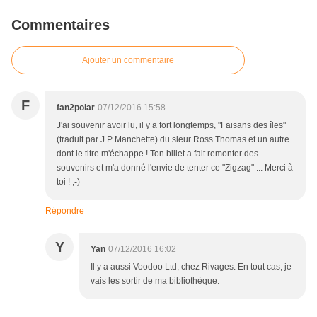
Commentaires
Ajouter un commentaire
F
fan2polar
07/12/2016 15:58
J'ai souvenir avoir lu, il y a fort longtemps, "Faisans des îles"
(traduit par J.P Manchette) du sieur Ross Thomas et un autre
dont le titre m'échappe ! Ton billet a fait remonter des
souvenirs et m'a donné l'envie de tenter ce "Zigzag" ... Merci à
toi ! ;-)
Répondre
Y
Yan
07/12/2016 16:02
Il y a aussi Voodoo Ltd, chez Rivages. En tout cas, je
vais les sortir de ma bibliothèque.