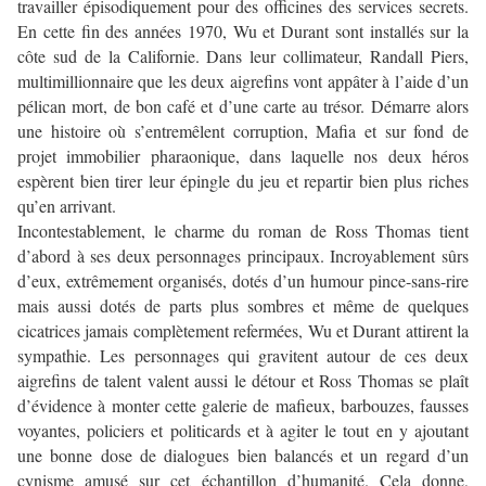
travailler épisodiquement pour des officines des services secrets.
En cette fin des années 1970, Wu et Durant sont installés sur la
côte sud de la Californie. Dans leur collimateur, Randall Piers,
multimillionnaire que les deux aigrefins vont appâter à l’aide d’un
pélican mort, de bon café et d’une carte au trésor. Démarre alors
une histoire où s’entremêlent corruption, Mafia et sur fond de
projet immobilier pharaonique, dans laquelle nos deux héros
espèrent bien tirer leur épingle du jeu et repartir bien plus riches
qu’en arrivant.
Incontestablement, le charme du roman de Ross Thomas tient
d’abord à ses deux personnages principaux. Incroyablement sûrs
d’eux, extrêmement organisés, dotés d’un humour pince-sans-rire
mais aussi dotés de parts plus sombres et même de quelques
cicatrices jamais complètement refermées, Wu et Durant attirent la
sympathie. Les personnages qui gravitent autour de ces deux
aigrefins de talent valent aussi le détour et Ross Thomas se plaît
d’évidence à monter cette galerie de mafieux, barbouzes, fausses
voyantes, policiers et politicards et à agiter le tout en y ajoutant
une bonne dose de dialogues bien balancés et un regard d’un
cynisme amusé sur cet échantillon d’humanité. Cela donne,