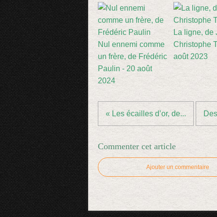
La ligne, de
Nul ennemi comme
Christophe Ti
un frère, de Frédéric
août 2023
Paulin - 20 août
2024
« Les écailles d’or, de...
Des 
Commenter cet article
Ajouter un commentaire