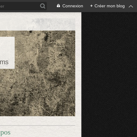
Connexion
+
Créer mon blog
rms
opos