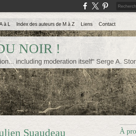
A à L
Index des auteurs de M à Z
Liens
Contact
U NOIR !
ion... including moderation itself" Serge A. Sto
Julien Suaudeau
À pr