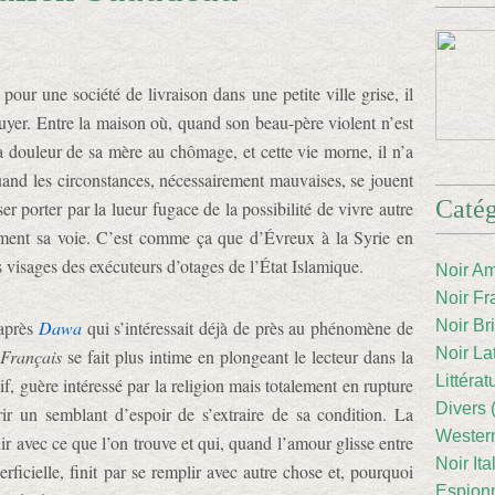
pour une société de livraison dans une petite ville grise, il
nuyer. Entre la maison où, quand son beau-père violent n’est
la douleur de sa mère au chômage, et cette vie morne, il n’a
and les circonstances, nécessairement mauvaises, se jouent
Catég
isser porter par la lueur fugace de la possibilité de vivre autre
lement sa voie. C’est comme ça que d’Évreux à la Syrie en
s visages des exécuteurs d’otages de l’État Islamique.
Noir Am
Noir Fr
après
Dawa
qui s’intéressait déjà de près au phénomène de
Noir Br
Noir La
Français
se fait plus intime en plongeant le lecteur dans la
Littéra
sif, guère intéressé par la religion mais totalement en rupture
Divers 
rir un semblant d’espoir de s’extraire de sa condition. La
Western
ir avec ce que l’on trouve et qui, quand l’amour glisse entre
Noir Ita
rficielle, finit par se remplir avec autre chose et, pourquoi
Espion