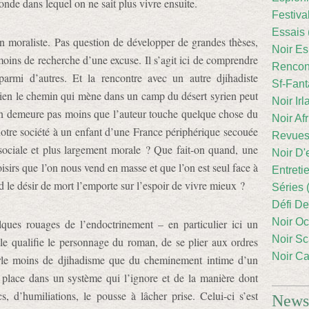
onde dans lequel on ne sait plus vivre ensuite.
Festiva
Essais 
n moraliste. Pas question de développer de grandes thèses,
Noir Es
moins de recherche d’une excuse. Il s’agit ici de comprendre
Rencont
 parmi d’autres. Et la rencontre avec un autre djihadiste
Sf-Fant
bien le chemin qui mène dans un camp du désert syrien peut
Noir Irl
 n’en demeure pas moins que l’auteur touche quelque chose du
Noir Afr
 notre société à un enfant d’une France périphérique secouée
Revues
sociale et plus largement morale ? Que fait-on quand, une
Noir D'
loisirs que l’on nous vend en masse et que l’on est seul face à
Entreti
le désir de mort l’emporte sur l’espoir de vivre mieux ?
Séries 
Défi De
Noir Oc
ques rouages de l’endoctrinement – en particulier ici un
Noir Sc
le qualifie le personnage du roman, de se plier aux ordres
Noir Ca
arle moins de djihadisme que du cheminement intime d’un
place dans un système qui l’ignore et de la manière dont
, d’humiliations, le pousse à lâcher prise. Celui-ci s’est
Newsl