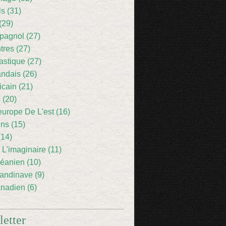
ls (31)
(29)
pagnol (27)
res (27)
astique (27)
andais (26)
icain (21)
 (20)
europe De L'est (16)
ens (15)
(14)
 L'imaginaire (11)
éanien (10)
andinave (9)
nadien (6)
etter