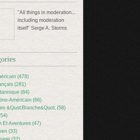
"All things in moderation...
including moderation
itself" Serge A. Storms
ories
éricain (478)
ançais (281)
itannique (84)
tino-Américain (66)
ture &Quot;Blanche&Quot; (58)
(54)
 Et Aventures (47)
lien (33)
nage (32)