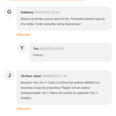
G
Guillome
05/10/2016 16:04
Depuis le temps que je veux le lire. Faudrait vraiment que je
m'y mette. Cette ressortie est la bienvenue !
Répondre
Y
Yan
06/10/2016 08:02
Fonce !
J
Jérôme Jukal
29/09/2016 17:40
Bonjour Yan,<br /> Celui-ci et tous les autres méritent un
nouveau coup de projecteur. Pagan est un auteur
indispensable.<br /> Merci de si bien le rappeler !<br />
Amitiés.
Répondre