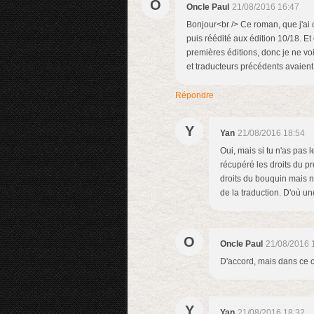
O
Oncle Paul
21/08/2016 16:47
Bonjour<br /> Ce roman, que j'ai 
puis réédité aux édition 10/18. Et
premières éditions, donc je ne voi
et traducteurs précédents avaient ma
Répondre
Y
Yan
21/08/2016 18:54
Oui, mais si tu n'as pas 
récupéré les droits du pr
droits du bouquin mais ne
de la traduction. D'où une
O
Oncle Paul
21/08/2016 
D'accord, mais dans ce c
Y
Yan
21/08/2016 18:32