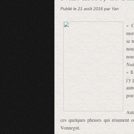
Publié le
21 août 2016
par Yan
« C
mora
se 
nous
nou
Nui
« Il
j’y 
autr
pouv
Auta
ces quelques phrases qui résument on
Vonnegut.