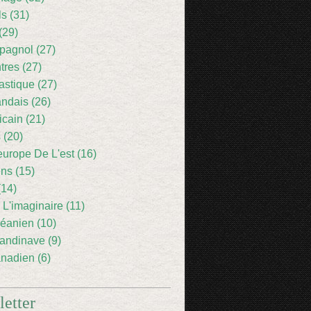
ls (31)
(29)
pagnol (27)
res (27)
astique (27)
andais (26)
icain (21)
 (20)
europe De L'est (16)
ens (15)
(14)
 L'imaginaire (11)
éanien (10)
andinave (9)
nadien (6)
etter