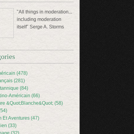
"All things in moderation...
including moderation
itself" Serge A. Storms
ories
éricain (478)
ançais (281)
itannique (84)
tino-Américain (66)
ture &Quot;Blanche&Quot; (58)
(54)
 Et Aventures (47)
lien (33)
nage (32)