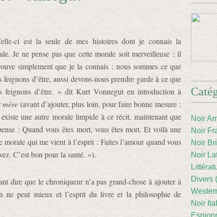
elle-ci est la seule de mes histoires dont je connais la
le. Je ne pense pas que cette morale soit merveilleuse ; il
trouve simplement que je la connais : nous sommes ce que
 feignons d’être, aussi devons-nous prendre garde à ce que
Catég
s feignons d’être. » dit Kurt Vonnegut en introduction à
t mère
(avant d’ajouter, plus loin, pour faire bonne mesure :
 existe une autre morale limpide à ce récit, maintenant que
Noir Am
pense : Quand vous êtes mort, vous êtes mort. Et voilà une
Noir Fr
e morale qui me vient à l’esprit : Faites l’amour quand vous
Noir Br
ez. C’est bon pour la santé. »).
Noir La
Littéra
Divers 
nt dire que le chroniqueur n’a pas grand-chose à ajouter à
Western
 ne peut mieux et l’esprit du livre et la philosophie de
Noir Ita
Espion