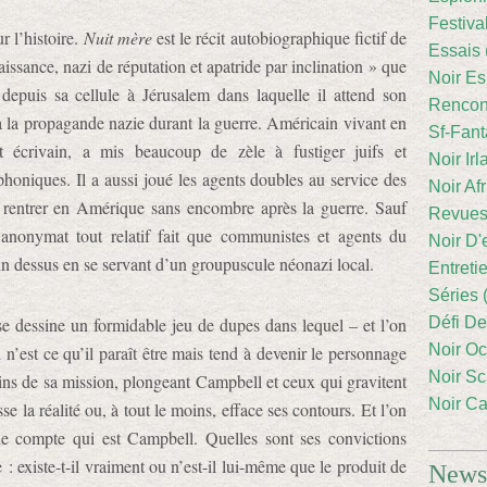
Festiva
r l’histoire.
Nuit mère
est le récit autobiographique fictif de
Essais 
sance, nazi de réputation et apatride par inclination » que
Noir Es
depuis sa cellule à Jérusalem dans laquelle il attend son
Rencont
 à la propagande nazie durant la guerre. Américain vivant en
Sf-Fant
 écrivain, a mis beaucoup de zèle à fustiger juifs et
Noir Irl
oniques. Il a aussi joué les agents doubles au service des
Noir Afr
u rentrer en Amérique sans encombre après la guerre. Sauf
Revues
anonymat tout relatif fait que communistes et agents du
Noir D'
n dessus en se servant d’un groupuscule néonazi local.
Entreti
Séries 
e dessine un formidable jeu de dupes dans lequel – et l’on
Défi De
Noir Oc
l n’est ce qu’il paraît être mais tend à devenir le personnage
Noir Sc
oins de sa mission, plongeant Campbell et ceux qui gravitent
Noir Ca
se la réalité ou, à tout le moins, efface ses contours. Et l’on
de compte qui est Campbell. Quelles sont ses convictions
: existe-t-il vraiment ou n’est-il lui-même que le produit de
Newsl