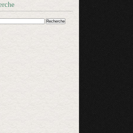
erche