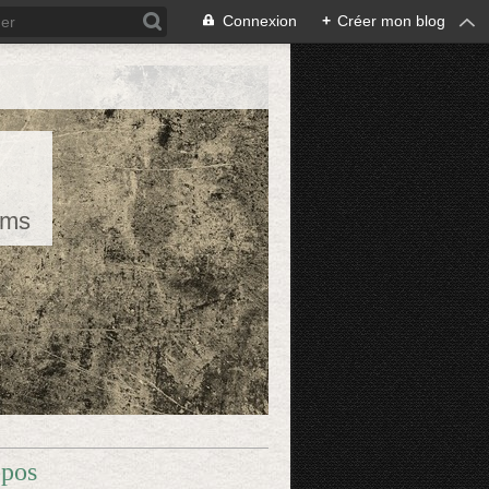
Connexion
+
Créer mon blog
rms
opos