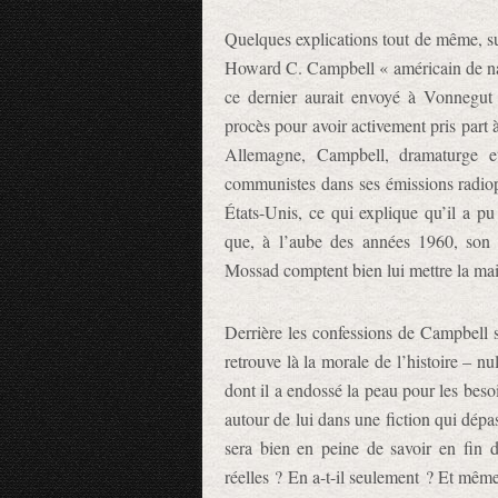
Quelques explications tout de même, su
Howard C. Campbell « américain de nais
ce dernier aurait envoyé à Vonnegut 
procès pour avoir activement pris part
Allemagne, Campbell, dramaturge et
communistes dans ses émissions radioph
États-Unis, ce qui explique qu’il a p
que, à l’aube des années 1960, son 
Mossad comptent bien lui mettre la mai
Derrière les confessions de Campbell s
retrouve là la morale de l’histoire – nu
dont il a endossé la peau pour les bes
autour de lui dans une fiction qui dépas
sera bien en peine de savoir en fin 
réelles ? En a-t-il seulement ? Et même 