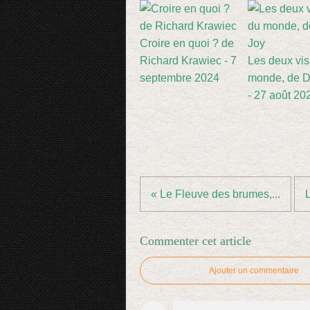
Croire en quoi ? de
Richard Krawiec - 7
Les deux vi
septembre 2024
monde, de D
- 27 août 20
« Le Fleuve des brumes,...
L
Commenter cet article
Ajouter un commentaire