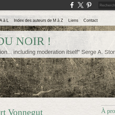
A à L
Index des auteurs de M à Z
Liens
Contact
U NOIR !
ion... including moderation itself" Serge A. Sto
rt Vonnegut
À pr