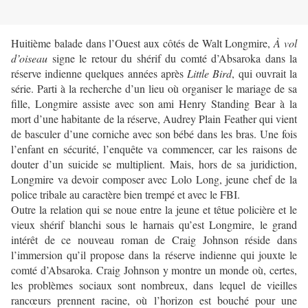
Huitième balade dans l’Ouest aux côtés de Walt Longmire,
À vol
d’oiseau
signe le retour du shérif du comté d’Absaroka dans la
réserve indienne quelques années après
Little Bird
, qui ouvrait la
série. Parti à la recherche d’un lieu où organiser le mariage de sa
fille, Longmire assiste avec son ami Henry Standing Bear à la
mort d’une habitante de la réserve, Audrey Plain Feather qui vient
de basculer d’une corniche avec son bébé dans les bras. Une fois
l’enfant en sécurité, l’enquête va commencer, car les raisons de
douter d’un suicide se multiplient. Mais, hors de sa juridiction,
Longmire va devoir composer avec Lolo Long, jeune chef de la
police tribale au caractère bien trempé et avec le FBI.
Outre la relation qui se noue entre la jeune et têtue policière et le
vieux shérif blanchi sous le harnais qu’est Longmire, le grand
intérêt de ce nouveau roman de Craig Johnson réside dans
l’immersion qu’il propose dans la réserve indienne qui jouxte le
comté d’Absaroka. Craig Johnson y montre un monde où, certes,
les problèmes sociaux sont nombreux, dans lequel de vieilles
rancœurs prennent racine, où l’horizon est bouché pour une