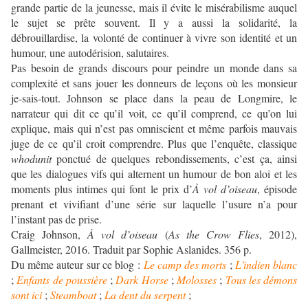
grande partie de la jeunesse, mais il évite le misérabilisme auquel
le sujet se prête souvent. Il y a aussi la solidarité, la
débrouillardise, la volonté de continuer à vivre son identité et un
humour, une autodérision, salutaires.
Pas besoin de grands discours pour peindre un monde dans sa
complexité et sans jouer les donneurs de leçons où les monsieur
je-sais-tout. Johnson se place dans la peau de Longmire, le
narrateur qui dit ce qu’il voit, ce qu’il comprend, ce qu’on lui
explique, mais qui n’est pas omniscient et même parfois mauvais
juge de ce qu’il croit comprendre. Plus que l’enquête, classique
whodunit
ponctué de quelques rebondissements, c’est ça, ainsi
que les dialogues vifs qui alternent un humour de bon aloi et les
moments plus intimes qui font le prix d’
À vol d’oiseau
, épisode
prenant et vivifiant d’une série sur laquelle l’usure n’a pour
l’instant pas de prise.
Craig Johnson,
À vol d’oiseau
(
As the Crow Flies
, 2012),
Gallmeister, 2016. Traduit par Sophie Aslanides. 356 p.
Du même auteur sur ce blog :
Le camp des morts
;
L'indien blanc
;
Enfants de poussière
;
Dark Horse
;
Molosses
;
Tous les démons
sont ici
;
Steamboat
;
La dent du serpent
;