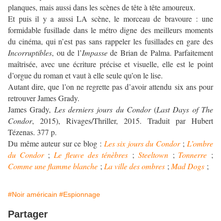
planques, mais aussi dans les scènes de tête à tête amoureux.
Et puis il y a aussi LA scène, le morceau de bravoure : une
formidable fusillade dans le métro digne des meilleurs moments
du cinéma, qui n’est pas sans rappeler les fusillades en gare des
Incorruptibles
, ou de l’
Impasse
de Brian de Palma. Parfaitement
maîtrisée, avec une écriture précise et visuelle, elle est le point
d’orgue du roman et vaut à elle seule qu’on le lise.
Autant dire, que l’on ne regrette pas d’avoir attendu six ans pour
retrouver James Grady.
James Grady,
Les derniers jours du Condor
(
Last Days of The
Condor
, 2015), Rivages/Thriller, 2015. Traduit par Hubert
Tézenas. 377 p.
Du même auteur sur ce blog :
Les six jours du Condor
;
L’ombre
du Condor
;
Le fleuve des ténèbres
;
Steeltown
;
Tonnerre
;
Comme une flamme blanche
;
La ville des ombres
;
Mad Dogs
;
#Noir américain
#Espionnage
Partager