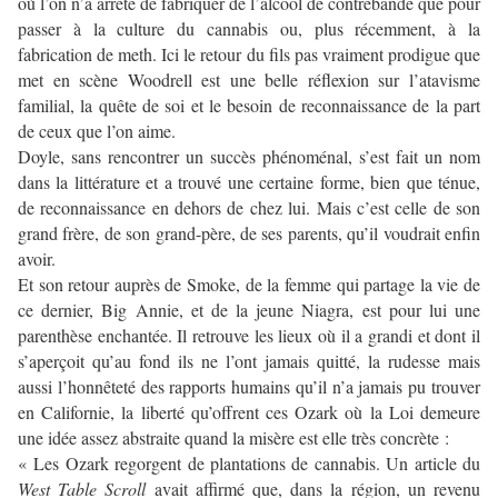
où l’on n’a arrêté de fabriquer de l’alcool de contrebande que pour
passer à la culture du cannabis ou, plus récemment, à la
fabrication de meth. Ici le retour du fils pas vraiment prodigue que
met en scène Woodrell est une belle réflexion sur l’atavisme
familial, la quête de soi et le besoin de reconnaissance de la part
de ceux que l’on aime.
Doyle, sans rencontrer un succès phénoménal, s’est fait un nom
dans la littérature et a trouvé une certaine forme, bien que ténue,
de reconnaissance en dehors de chez lui. Mais c’est celle de son
grand frère, de son grand-père, de ses parents, qu’il voudrait enfin
avoir.
Et son retour auprès de Smoke, de la femme qui partage la vie de
ce dernier, Big Annie, et de la jeune Niagra, est pour lui une
parenthèse enchantée. Il retrouve les lieux où il a grandi et dont il
s’aperçoit qu’au fond ils ne l’ont jamais quitté, la rudesse mais
aussi l’honnêteté des rapports humains qu’il n’a jamais pu trouver
en Californie, la liberté qu’offrent ces Ozark où la Loi demeure
une idée assez abstraite quand la misère est elle très concrète :
« Les Ozark regorgent de plantations de cannabis. Un article du
West Table Scroll
avait affirmé que, dans la région, un revenu